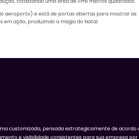
odução, totalizando uma área de 11mil metros quadrados.
o aeroporto) e está de portas abertas para mostrar as
es em ação, produzindo a magia do Natal.
rma customizada, pensada estrategicamente de acordo 
mento e visibilidade consistentes para sua empresa por