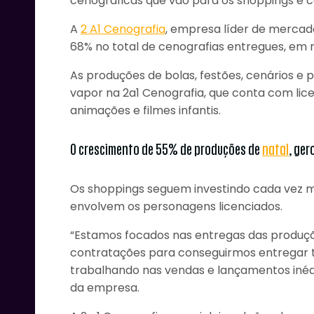
cenográficas que vão para os shoppings e ce
A
2 A1 Cenografia
, empresa líder de mercad
68% no total de cenografias entregues, em r
As produções de bolas, festões, cenários e p
vapor na 2a1 Cenografia, que conta com lic
animações e filmes infantis.
O crescimento de 55% de produções de
natal
, ge
Os shoppings seguem investindo cada vez 
envolvem os personagens licenciados.
“Estamos focados nas entregas das produçõ
contratações para conseguirmos entregar
trabalhando nas vendas e lançamentos inédi
da empresa.