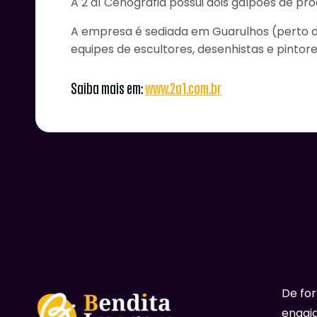
A 2 a1 Cenografia possui dois galpões de pr
A empresa é sediada em Guarulhos (perto d
equipes de escultores, desenhistas e pintor
Saiba mais em:
www.2a1.com.br
De fo
engaja