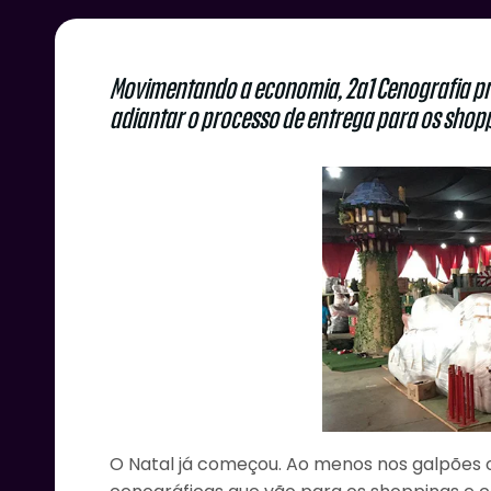
Movimentando a economia, 2a1 Cenografia pre
adiantar o processo de entrega para os shop
O Natal já começou. Ao menos nos galpões o