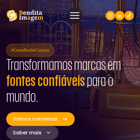
#GenteBoaSeConecta
Transformamos marcas em
fontes confiáveis
para o
mundo.
Vamos conversar
Saber mais