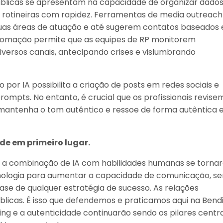
úblicas se apresentam na capacidade de organizar dados
es rotineiras com rapidez. Ferramentas de media outreach
s, suas áreas de atuação e até sugerem contatos baseados
automação permite que as equipes de RP monitorem
ersos canais, antecipando crises e vislumbrando
 por IA possibilita a criação de posts em redes sociais e
ompts. No entanto, é crucial que os profissionais revise
 mantenha o tom autêntico e ressoe de forma autêntica 
de em primeiro lugar.
, a combinação de IA com habilidades humanas se torna
tecnologia para aumentar a capacidade de comunicação, s
se de qualquer estratégia de sucesso. As relações
licas. É isso que defendemos e praticamos aqui na Bend
ing e a autenticidade continuarão sendo os pilares centra