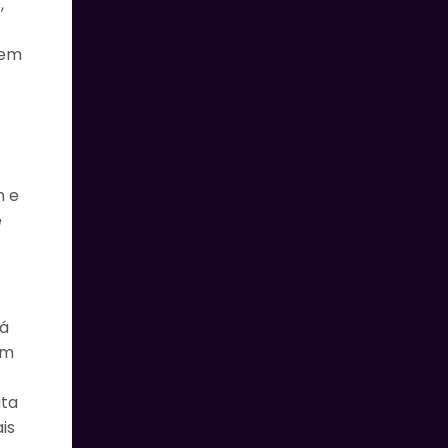
,
 em
m e
e
rá
em
ita
is