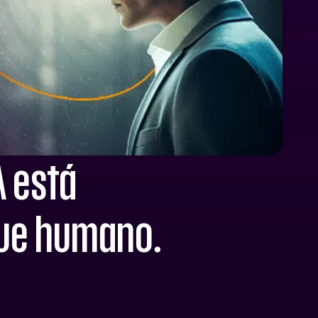
A está
que humano.