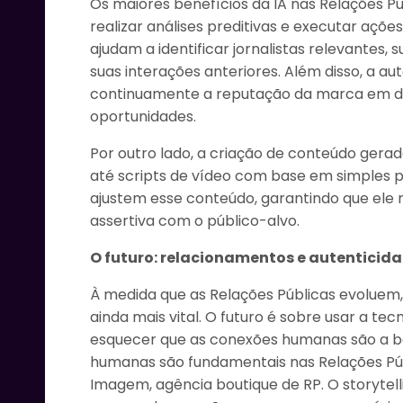
Os maiores benefícios da IA nas Relações P
realizar análises preditivas e executar açõ
ajudam a identificar jornalistas relevante
suas interações anteriores. Além disso, a 
continuamente a reputação da marca em div
oportunidades.
Por outro lado, a criação de conteúdo gerado
até scripts de vídeo com base em simples pr
ajustem esse conteúdo, garantindo que ele
assertiva com o público-alvo.
O futuro: relacionamentos e autenticida
À medida que as Relações Públicas evoluem
ainda mais vital. O futuro é sobre usar a 
esquecer que as conexões humanas são a ba
humanas são fundamentais nas Relações Púb
Imagem, agência boutique de RP. O storytell