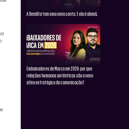
nde
A Bendita tem uma nova conta. E ela é alemã.
sa
o
Embaixadores de Marca em 2026: por que
relações humanas autênticas são o novo
ativo estratégico da comunicação?
de