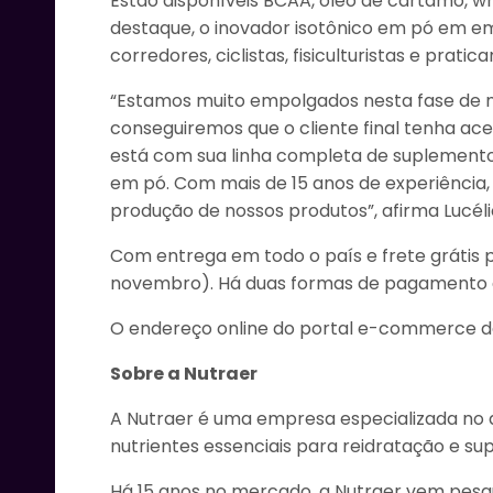
Estão disponíveis BCAA, óleo de cártamo, w
Clique aqui e 
destaque, o inovador isotônico em pó em e
corredores, ciclistas, fisiculturistas e prati
“Estamos muito empolgados nesta fase de 
conseguiremos que o cliente final tenha ace
está com sua linha completa de suplementos
em pó. Com mais de 15 anos de experiência
produção de nossos produtos”, afirma Lucélio 
Com entrega em todo o país e frete grátis 
novembro). Há duas formas de pagamento dis
O endereço online do portal e-commerce d
Sobre a Nutraer
A Nutraer é uma empresa especializada no 
nutrientes essenciais para reidratação e s
Há 15 anos no mercado, a Nutraer vem pesqu