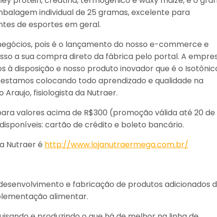
hey protein, creatina, termogênico e waxy maize, e o gra
responda
mbalagem individual de 25 gramas, excelente para
cantes de esportes em geral.
negócios, pois é o lançamento do nosso e-commerce e
sso a sua compra direto da fábrica pelo portal. A empre
 à disposição e nosso produto inovador que é o Isotônic
, estamos colocando todo aprendizado e qualidade na
Araujo, fisiologista da Nutraer.
para valores acima de R$300 (promoção válida até 20 de
poníveis: cartão de crédito e boleto bancário.
a Nutraer é
http://www.lojanutraermega.com.br/
desenvolvimento e fabricação de produtos adicionados 
uplementação alimentar.
isando e produzindo o que há de melhor na linha de