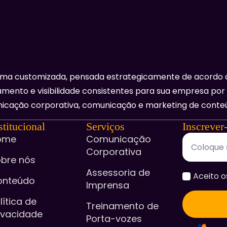
rma customizada, pensada estrategicamente de acordo 
mento e visibilidade consistentes para sua empresa por
icação corporativa, comunicação e marketing de conte
stitucional
Serviços
Inscrever
ome
Comunicação
Corporativa
bre nós
Assessoria de
accept
Aceito o
onteúdo
Imprensa
*
lítica de
Treinamento de
ivacidade
Porta-vozes