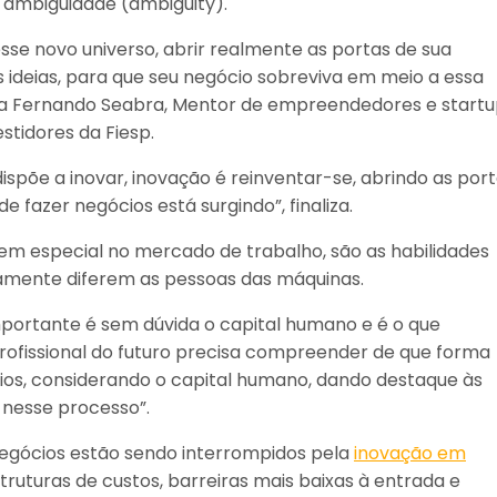
 ambiguidade (ambiguity).
sse novo universo, abrir realmente as portas de sua
 ideias, para que seu negócio sobreviva em meio a essa
sa Fernando Seabra, Mentor de empreendedores e start
stidores da Fiesp.
spõe a inovar, inovação é reinventar-se, abrindo as por
fazer negócios está surgindo”, finaliza.
 em especial no mercado de trabalho, são as habilidades
vamente diferem as pessoas das máquinas.
portante é sem dúvida o capital humano e é o que
ofissional do futuro precisa compreender de que forma
ios, considerando o capital humano, dando destaque às
 nesse processo”.
 negócios estão sendo interrompidos pela
inovação em
truturas de custos, barreiras mais baixas à entrada e