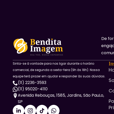
De fo
engaja
comun
In
Sinta-se à vontade para nos ligar durante o horário
H
comercial, de segunda a sexta-feira (9h às 18h). Nossa
equipe terá prazer em ajudar e responder às suas dúvidas.
So
(11) 2236-3593
(11) 95020-4110
C
Avenida Rebouças, 1585, Jardins, São PauLo,
Po
SP
Pr